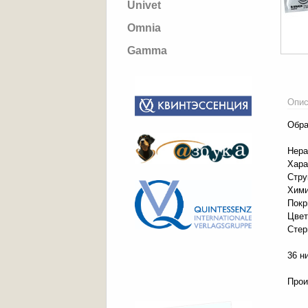
Univet
Omnia
Gamma
Опис
Обра
Нера
Хара
Стру
Хими
Покр
Цвет
Стер
36 н
Прои