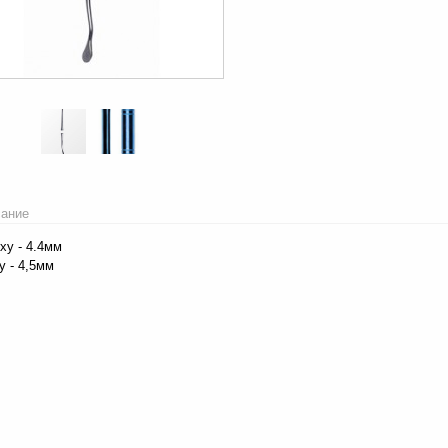
ание
ху - 4.4мм
у - 4,5мм