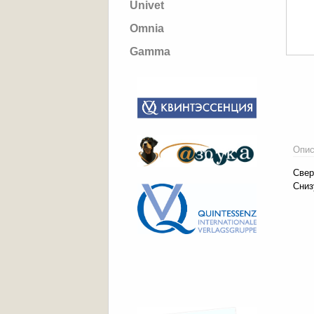
Univet
Omnia
Gamma
Опис
Свер
Сниз