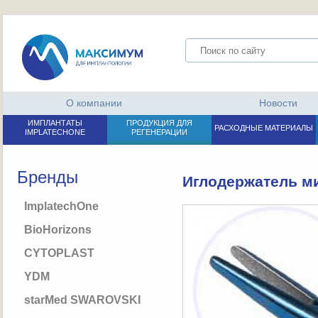
О компании
Новости
ИМПЛАНТАТЫ
ПРОДУКЦИЯ ДЛЯ
РАСХОДНЫЕ МАТЕРИАЛЫ
IMPLATECHONE
РЕГЕНЕРАЦИИ
Бренды
Иглодержатель ми
ImplatechOne
BioHorizons
CYTOPLAST
YDM
starMed SWAROVSKI