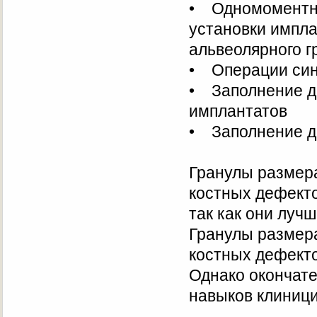
• Одномоментна
установки импла
альвеолярного 
• Операции син
• Заполнение ди
имплантатов
• Заполнение д
Гранулы размер
костных дефекто
так как они луч
Гранулы размера
костных дефект
Однако окончате
навыков клиници