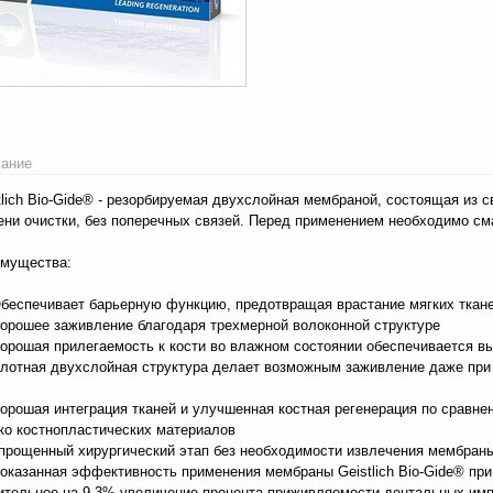
ание
tlich Bio-Gide® - резорбируемая двухслойная мембраной, состоящая из сви
ени очистки, без поперечных связей. Перед применением необходимо см
мущества:
еспечивает барьерную функцию, предотвращая врастание мягких тканей
рошее заживление благодаря трехмерной волоконной структуре
рошая прилегаемость к кости во влажном состоянии обеспечивается в
отная двухслойная структура делает возможным заживление даже при 
рошая интеграция тканей и улучшенная костная регенерация по сравне
ко костнопластических материалов
рощенный хирургический этап без необходимости извлечения мембран
казанная эффективность применения мембраны Geistlich Bio-Gide® при
ительное на 9,3% увеличение процента приживляемости дентальных им