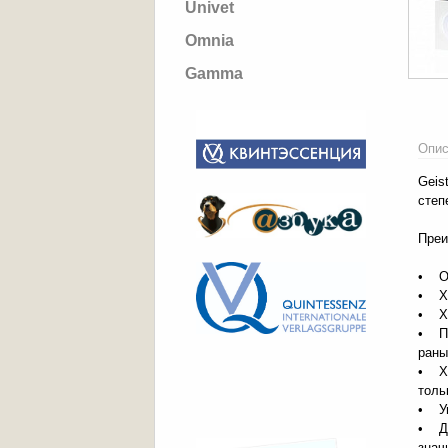
Univet
Omnia
Gamma
Опис
Geis
степ
Преи
• Об
• Хо
• Хо
• Пл
раны
• Хо
толь
• Уп
• До
знач