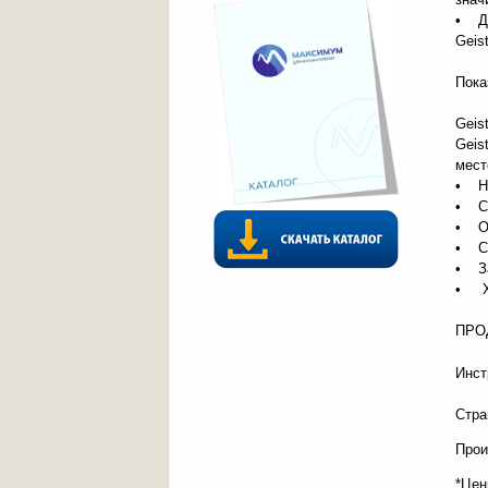
• Дл
Geist
Пока
Geis
Geis
мест
• На
• Си
• Оп
• Со
• За
• Хи
ПРО
Инст
Стра
Прои
*Цен