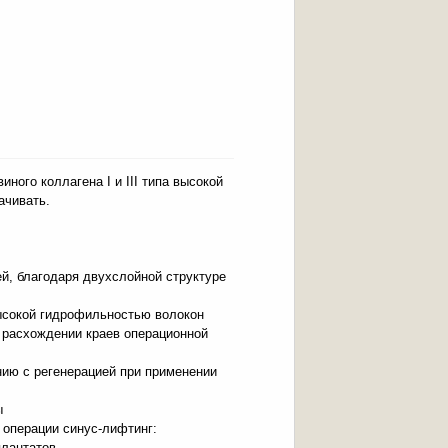
ного коллагена I и III типа высокой
ачивать.
, благодаря двухслойной структуре
ысокой гидрофильностью волокон
расхождении краев операционной
нию с регенерацией при применении
ы
 операции синус-лифтинг:
плантатов