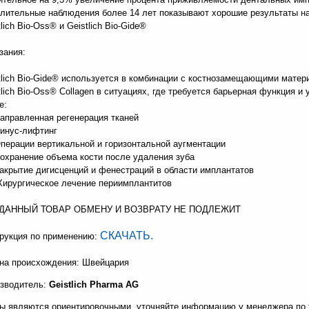
ительные наблюдения более 14 лет показывают хорошие результаты на
lich Bio-Oss® и Geistlich Bio-Gide®
зания:
tlich Bio-Gide® используется в комбинации с костнозамещающими матери
tlich Bio-Oss® Collagen в ситуациях, где требуется барьерная функция и
е:
правленная регенерация тканей
нус-лифтинг
ерации вертикальной и горизонтальной аугментации
хранение объема кости после удаления зуба
крытие дигисценций и фенестраций в области имплантатов
рургическое лечение периимплантитов
ДАННЫЙ ТОВАР ОБМЕНУ И ВОЗВРАТУ НЕ ПОДЛЕЖИТ
СКАЧАТЬ.
рукция по применению:
на происхождения: Швейцария
зводитель:
Geistlich Pharma AG
ы являются ориентировочными, уточняйте информацию у менеджера по т