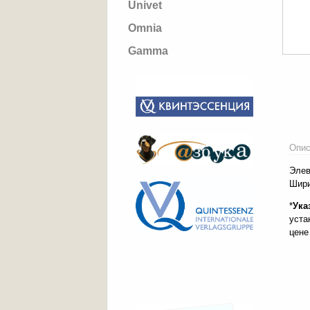
Univet
Omnia
Gamma
Опис
Элев
Шири
*
Ука
уста
цене