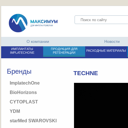
О компании
Новости
ИМПЛАНТАТЫ
ПРОДУКЦИЯ ДЛЯ
РАСХОДНЫЕ МАТЕРИАЛЫ
IMPLATECHONE
РЕГЕНЕРАЦИИ
Бренды
TECHNE
ImplatechOne
BioHorizons
CYTOPLAST
YDM
starMed SWAROVSKI