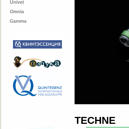
Univet
Omnia
Gamma
TECHNE