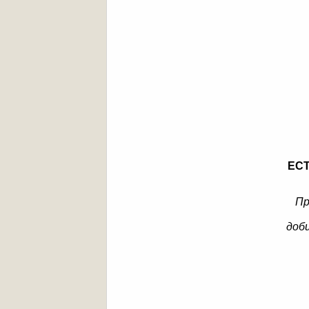
ЕС
Пр
доб