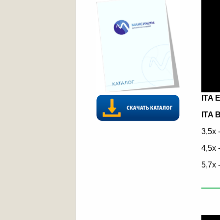
ITA
ITA B
3,5x 
4,5x 
5,7x 